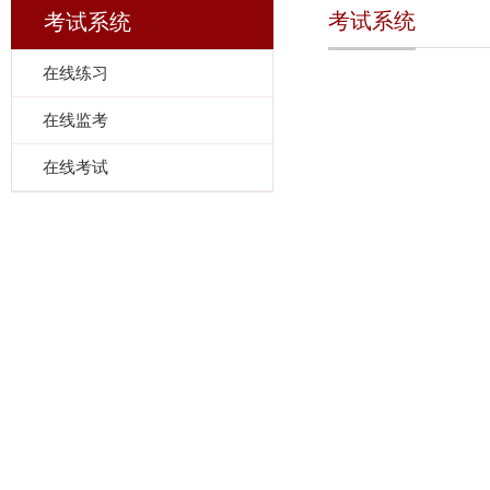
考试系统
考试系统
在线练习
在线监考
在线考试