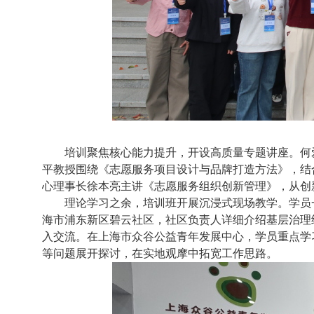
培训聚焦核心能力提升，开设高质量专题讲座。何
平教授
围绕
《
志愿服务项目设计与品牌打造方法
》
，结
心理事长徐本亮主讲
《
志愿服务组织创新管理
》
，从
创
理论学习之余，培训班开展沉浸式现场教学。学员
海市浦东新区碧云社区，社区负责人详细介绍基层治理
入交流。在上海市众谷公益青年发展中心，学员重点学
等问题展开探讨，在实地观摩中拓宽工作思路。