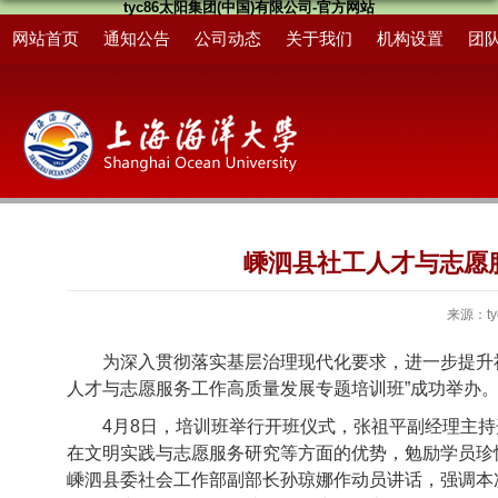
tyc86太阳集团(中国)有限公司-官方网站
网站首页
通知公告
公司动态
关于我们
机构设置
团
嵊泗县社工人才与志愿
来源：t
为深入贯彻落实基层治理现代化要求，进一步提升
人才与志愿服务工作高质量发展专题培训班”成功举办
4月8日，培训班举行开班仪式
，张祖平副经理主持
在文明实践与志愿服务研究等方面的优势，勉励学员珍
嵊泗县委社会工作部副部长孙琼娜作动员讲话，强调本