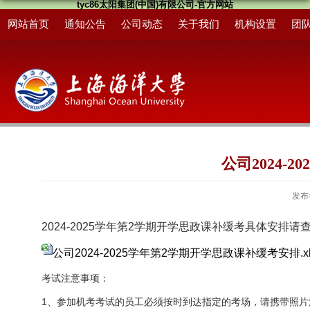
tyc86太阳集团(中国)有限公司-官方网站
网站首页
通知公告
公司动态
关于我们
机构设置
团
公司2024-
发布
2024-2025学年第2学期开学思政课补缓考
具体安排请
公司2024-2025学年第2学期开学思政课补缓考安排.xl
考试注意事项：
1、参加机考考试的员工必须按时到达指定的考场，请携带照