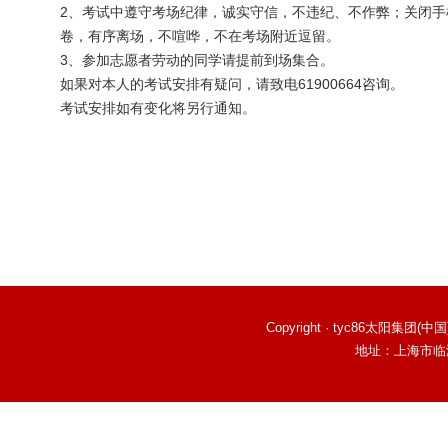
2、考试中遵守考场纪律，诚实守信，不违纪、不作弊；关闭
卷，有序离场，不喧哗，不在考场附近逗留。
3、参加志愿者劳动的同学请提前到场集合。
如果对本人的考试安排有疑问，请致电61900664咨询。
考试安排如有变化将另行通知。
tyc8
Copyright · tyc86太阳集团(
地址：上海市临