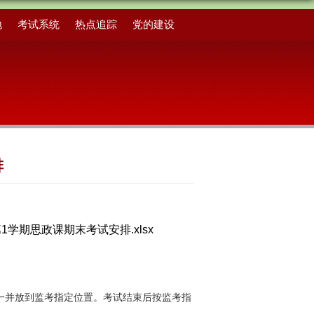
地
考试系统
热点追踪
党的建设
排
年第1学期思政课期末考试安排.xlsx
一并放到监考指定位置。考试结束后按监考指