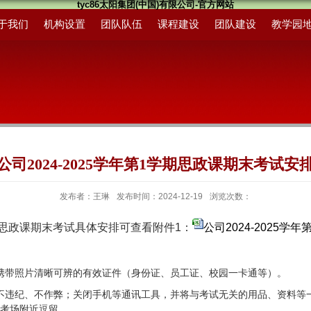
tyc86太阳集团(中国)有限公司-官方网站
于我们
机构设置
团队队伍
课程建设
团队建设
教学园
公司2024-2025学年第1学期思政课期末考试安
发布者：王琳
发布时间：2024-12-19
浏览次数：
第1学期思政课期末考试具体安排可查看附件1：
公司2024-2025学
携带照片清晰可辨的有效证件（身份证、员工证、校园一卡通等）。
不违纪、不作弊；关闭手机等通讯工具，并将与考试无关的用品、资料等
在考场附近逗留。