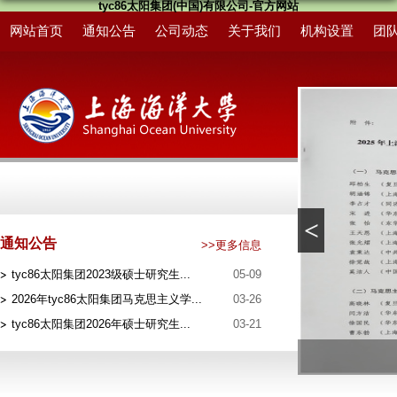
tyc86太阳集团(中国)有限公司-官方网站
网站首页
通知公告
公司动态
关于我们
机构设置
团
<
通知公告
>>更多信息
tyc86太阳集团2023级硕士研究生...
05-09
2026年tyc86太阳集团马克思主义学...
03-26
tyc86太阳集团2026年硕士研究生...
03-21