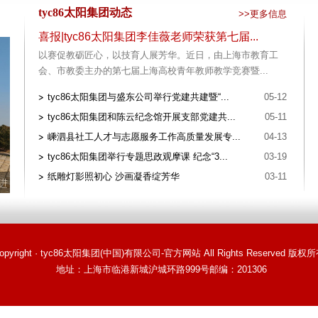
tyc86太阳集团动态
>>更多信息
喜报|tyc86太阳集团李佳薇老师荣获第七届...
以赛促教砺匠心，以技育人展芳华。近日，由上海市教育工
会、市教委主办的第七届上海高校青年教师教学竞赛暨...
tyc86太阳集团与盛东公司举行党建共建暨“...
05-12
tyc86太阳集团和陈云纪念馆开展支部党建共...
05-11
嵊泗县社工人才与志愿服务工作高质量发展专...
04-13
tyc86太阳集团举行专题思政观摩课 纪念“3...
03-19
纸雕灯影照初心 沙画凝香绽芳华
03-11
进
opyright · tyc86太阳集团(中国)有限公司-官方网站 All Rights Reserved 版权
地址：上海市临港新城沪城环路999号
邮编：201306