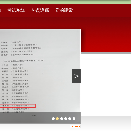
地
考试系统
热点追踪
党的建设
>