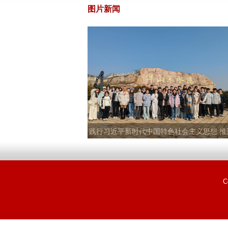
图片新闻
践行习近平新时代中国特色社会主义思想 推
本科思...
C