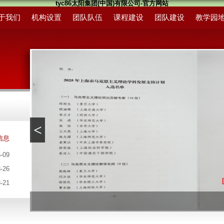
tyc86太阳集团(中国)有限公司-官方网站
于我们
机构设置
团队队伍
课程建设
团队建设
教学园
<
信息
-09
-26
-21