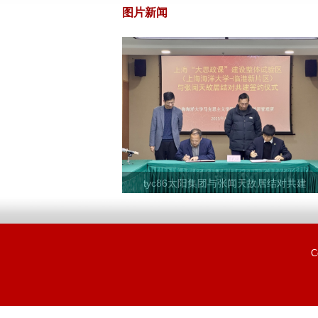
图片新闻
tyc86太阳集团与张闻天故居结对共建
C