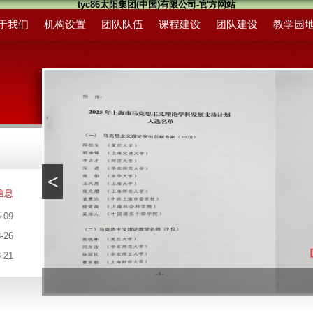
tyc86太阳集团(中国)有限公司-官方网站
于我们
机构设置
团队队伍
课程建设
团队建设
教学园
<
信息
-09
-26
-21