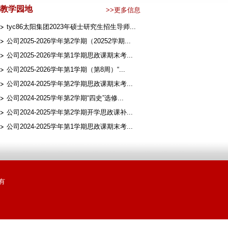
教学园地
>>更多信息
tyc86太阳集团2023年硕士研究生招生导师...
公司2025-2026学年第2学期（20252学期...
公司2025-2026学年第1学期思政课期末考...
公司2025-2026学年第1学期（第8周）“...
公司2024-2025学年第2学期思政课期末考...
公司2024-2025学年第2学期“四史”选修...
公司2024-2025学年第2学期开学思政课补...
公司2024-2025学年第1学期思政课期末考...
所有