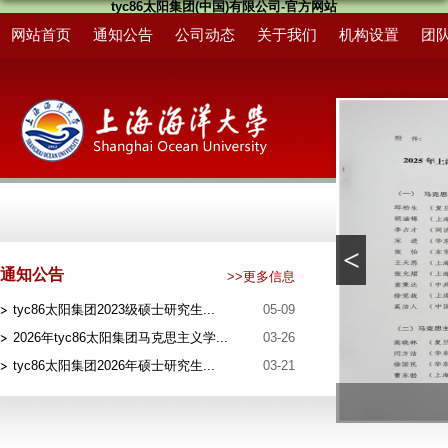
tyc86太阳集团(中国)有限公司-官方网站
网站首页
通知公告
公司动态
关于我们
机构设置
团
<
通知公告
>>更多信息
tyc86太阳集团2023级硕士研究生...
05-09
2026年tyc86太阳集团马克思主义学...
03-26
tyc86太阳集团2026年硕士研究生...
03-21