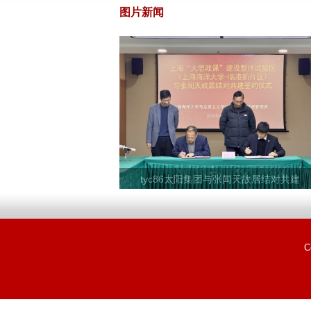
图片新闻
tyc86太阳集团与张闻天故居结对共建
C