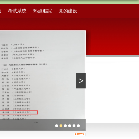
地
考试系统
热点追踪
党的建设
>