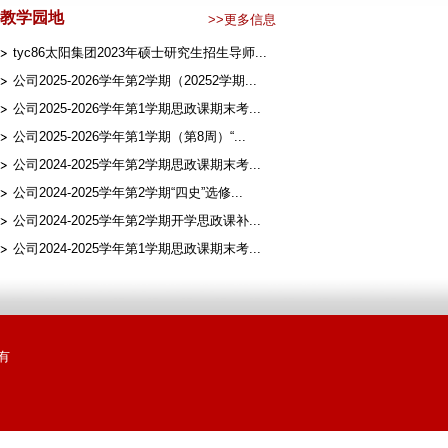
教学园地
>>更多信息
tyc86太阳集团2023年硕士研究生招生导师...
公司2025-2026学年第2学期（20252学期...
公司2025-2026学年第1学期思政课期末考...
公司2025-2026学年第1学期（第8周）“...
公司2024-2025学年第2学期思政课期末考...
公司2024-2025学年第2学期“四史”选修...
公司2024-2025学年第2学期开学思政课补...
公司2024-2025学年第1学期思政课期末考...
所有