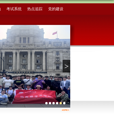
地
考试系统
热点追踪
党的建设
>