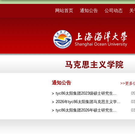
网站首页
通知公告
公司动态
关
通知公告
>>更多
tyc86太阳集团2023级硕士研究生...
05
2026年tyc86太阳集团马克思主义学...
03
tyc86太阳集团2026年硕士研究生...
03