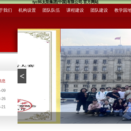
tyc86太阳集团(中国)有限公司-官方网站
于我们
机构设置
团队队伍
课程建设
团队建设
教学园
<
信息
-09
-26
-21