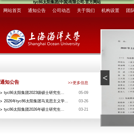
tyc86太阳集团(中国)有限公司-官方网站
网站首页
通知公告
公司动态
关于我们
机构设置
团
<
通知公告
>>更多信息
tyc86太阳集团2023级硕士研究生...
05-09
2026年tyc86太阳集团马克思主义学...
03-26
tyc86太阳集团2026年硕士研究生...
03-21