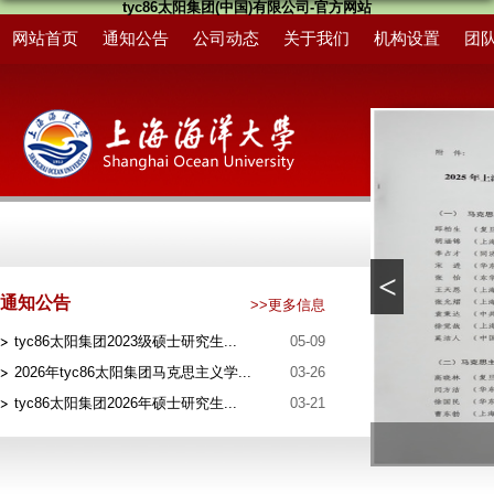
tyc86太阳集团(中国)有限公司-官方网站
网站首页
通知公告
公司动态
关于我们
机构设置
团
<
通知公告
>>更多信息
tyc86太阳集团2023级硕士研究生...
05-09
2026年tyc86太阳集团马克思主义学...
03-26
tyc86太阳集团2026年硕士研究生...
03-21