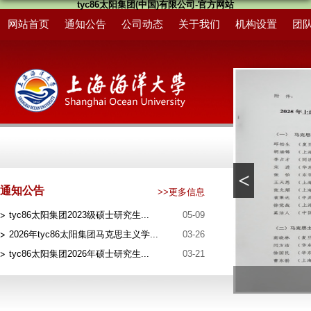
tyc86太阳集团(中国)有限公司-官方网站
网站首页
通知公告
公司动态
关于我们
机构设置
团
<
通知公告
>>更多信息
tyc86太阳集团2023级硕士研究生...
05-09
2026年tyc86太阳集团马克思主义学...
03-26
tyc86太阳集团2026年硕士研究生...
03-21