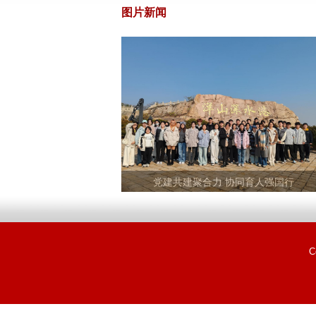
图片新闻
党建共建聚合力 协同育人强国行
C