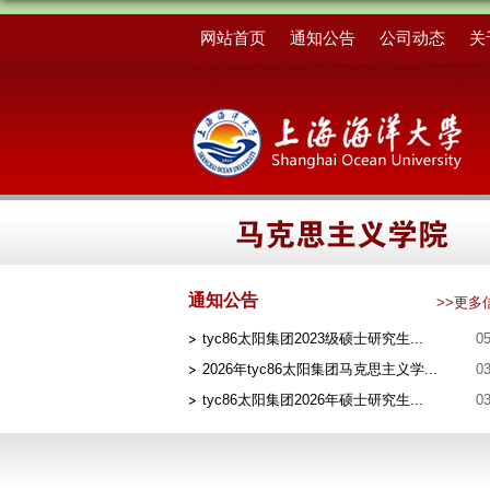
网站首页
通知公告
公司动态
关
通知公告
>>更多
tyc86太阳集团2023级硕士研究生...
05
2026年tyc86太阳集团马克思主义学...
03
tyc86太阳集团2026年硕士研究生...
03