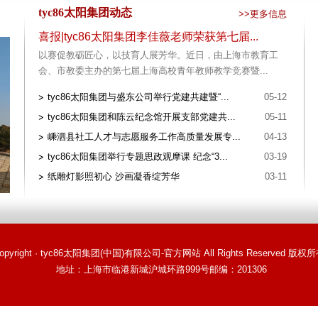
tyc86太阳集团动态
>>更多信息
喜报|tyc86太阳集团李佳薇老师荣获第七届...
以赛促教砺匠心，以技育人展芳华。近日，由上海市教育工
会、市教委主办的第七届上海高校青年教师教学竞赛暨...
tyc86太阳集团与盛东公司举行党建共建暨“...
05-12
tyc86太阳集团和陈云纪念馆开展支部党建共...
05-11
嵊泗县社工人才与志愿服务工作高质量发展专...
04-13
tyc86太阳集团举行专题思政观摩课 纪念“3...
03-19
纸雕灯影照初心 沙画凝香绽芳华
03-11
opyright · tyc86太阳集团(中国)有限公司-官方网站 All Rights Reserved 版权
地址：上海市临港新城沪城环路999号
邮编：201306