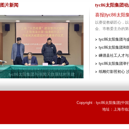
图片新闻
tyc86太阳集团
喜报|tyc86太
以赛促教砺匠心，以
会、市教委主办的第
tyc86太阳集团与
tyc86太阳集团
嵊泗县社工人才与
tyc86太阳集团举
纸雕灯影照初心 
tyc86太阳集团与张闻天故居结对共建
Copyright · tyc86太阳集团(
地址：上海市临