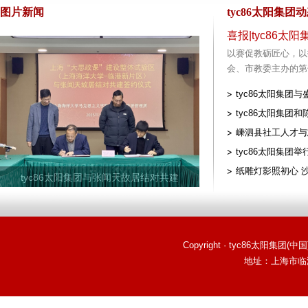
图片新闻
tyc86太阳集团
喜报|tyc86太
以赛促教砺匠心，以
会、市教委主办的第
tyc86太阳集团与
tyc86太阳集团
嵊泗县社工人才与
tyc86太阳集团举
纸雕灯影照初心 
tyc86太阳集团与张闻天故居结对共建
Copyright · tyc86太阳集团(
地址：上海市临