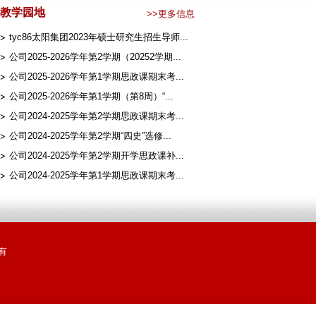
教学园地
>>更多信息
tyc86太阳集团2023年硕士研究生招生导师...
公司2025-2026学年第2学期（20252学期...
公司2025-2026学年第1学期思政课期末考...
公司2025-2026学年第1学期（第8周）“...
公司2024-2025学年第2学期思政课期末考...
公司2024-2025学年第2学期“四史”选修...
公司2024-2025学年第2学期开学思政课补...
公司2024-2025学年第1学期思政课期末考...
所有