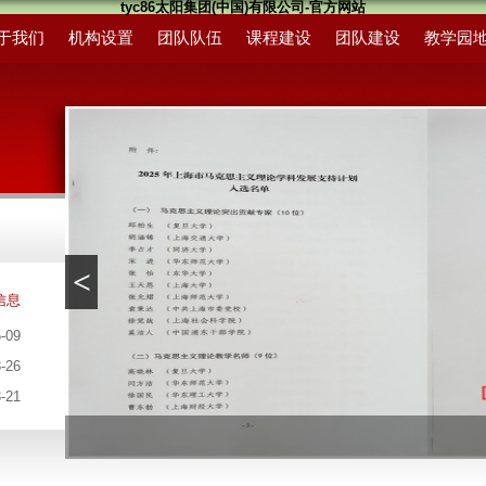
tyc86太阳集团(中国)有限公司-官方网站
于我们
机构设置
团队队伍
课程建设
团队建设
教学园
<
信息
-09
-26
-21