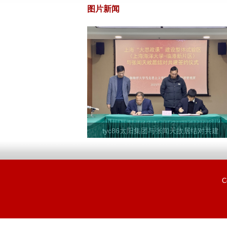
图片新闻
tyc86太阳集团与张闻天故居结对共建
C