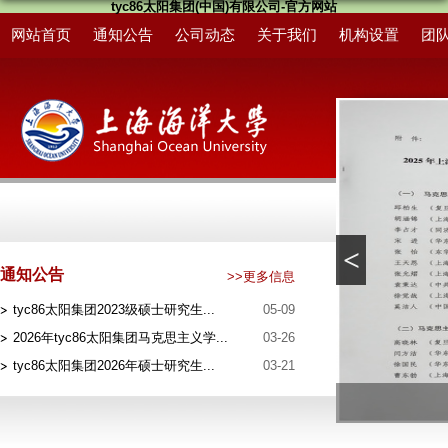
tyc86太阳集团(中国)有限公司-官方网站
网站首页
通知公告
公司动态
关于我们
机构设置
团
<
通知公告
>>更多信息
tyc86太阳集团2023级硕士研究生...
05-09
2026年tyc86太阳集团马克思主义学...
03-26
tyc86太阳集团2026年硕士研究生...
03-21