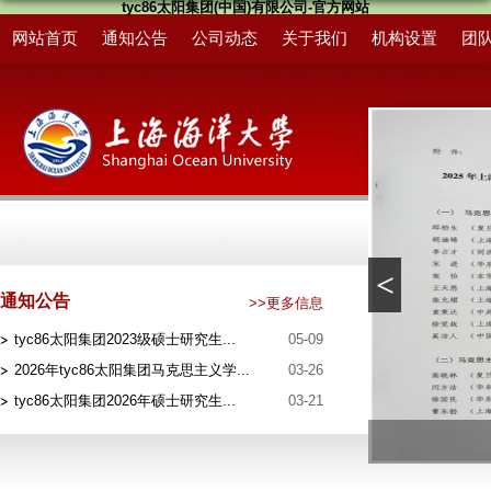
tyc86太阳集团(中国)有限公司-官方网站
网站首页
通知公告
公司动态
关于我们
机构设置
团
<
通知公告
>>更多信息
tyc86太阳集团2023级硕士研究生...
05-09
2026年tyc86太阳集团马克思主义学...
03-26
tyc86太阳集团2026年硕士研究生...
03-21