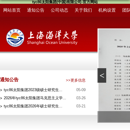
tyc86太阳集团(中国)有限公司-官方网站
网站首页
通知公告
公司动态
关于我们
机构设置
团
<
通知公告
>>更多信息
tyc86太阳集团2023级硕士研究生...
05-09
2026年tyc86太阳集团马克思主义学...
03-26
tyc86太阳集团2026年硕士研究生...
03-21