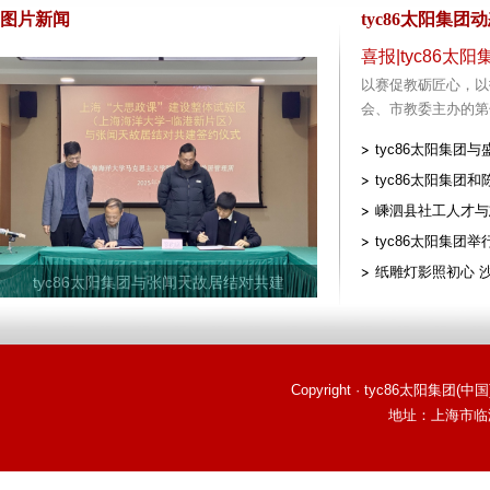
图片新闻
tyc86太阳集团
喜报|tyc86太
以赛促教砺匠心，以
会、市教委主办的第
tyc86太阳集团与
tyc86太阳集团
嵊泗县社工人才与
tyc86太阳集团举
纸雕灯影照初心 
tyc86太阳集团与张闻天故居结对共建
Copyright · tyc86太阳集团(
地址：上海市临