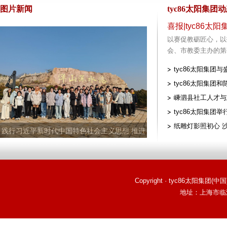
图片新闻
tyc86太阳集团
喜报|tyc86太
以赛促教砺匠心，以
会、市教委主办的第
tyc86太阳集团与
tyc86太阳集团
嵊泗县社工人才与
tyc86太阳集团举
纸雕灯影照初心 
践行习近平新时代中国特色社会主义思想 推进
本科思...
Copyright · tyc86太阳集团(
地址：上海市临