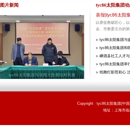
图片新闻
tyc86太阳集团
喜报|tyc86太
以赛促教砺匠心，以
会、市教委主办的第
tyc86太阳集团与
tyc86太阳集团
嵊泗县社工人才与
tyc86太阳集团举
纸雕灯影照初心 
tyc86太阳集团与张闻天故居结对共建
Copyright · tyc86太阳集团(
地址：上海市临