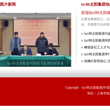
图片新闻
tyc86太阳集团
喜报|tyc86太
以赛促教砺匠心，以
会、市教委主办的第
tyc86太阳集团与
tyc86太阳集团
嵊泗县社工人才与
tyc86太阳集团举
纸雕灯影照初心 
tyc86太阳集团与张闻天故居结对共建
Copyright · tyc86太阳集团(
地址：上海市临