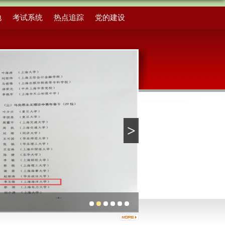
地
考试系统
热点追踪
党的建设
>