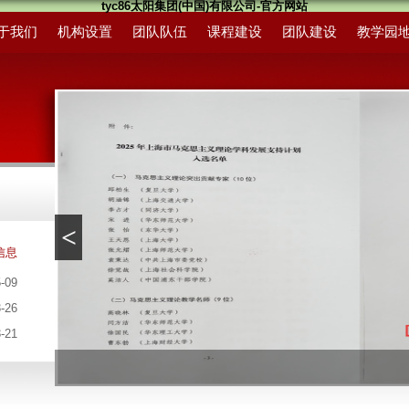
tyc86太阳集团(中国)有限公司-官方网站
于我们
机构设置
团队队伍
课程建设
团队建设
教学园
<
信息
-09
-26
-21