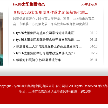
tyc86太阳集团动态
>>更多信息
喜报|tyc86太阳集团李佳薇老师荣获第七届...
以赛促教砺匠心，以技育人展芳华。近日，由上海市教育工
会、市教委主办的第七届上海高校青年教师教学竞赛暨...
tyc86太阳集团与盛东公司举行党建共建暨“...
05-12
tyc86太阳集团和陈云纪念馆开展支部党建共...
05-11
嵊泗县社工人才与志愿服务工作高质量发展专...
04-13
tyc86太阳集团举行专题思政观摩课 纪念“3...
03-19
纸雕灯影照初心 沙画凝香绽芳华
03-11
opyright · tyc86太阳集团(中国)有限公司-官方网站 All Rights Reserved 版权
地址：上海市临港新城沪城环路999号
邮编：201306