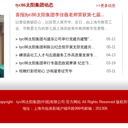
tyc86太阳集团动态
>>更多信息
喜报|tyc86太阳集团李佳薇老师荣获第七届...
以赛促教砺匠心，以技育人展芳华。近日，由上海市教育工
会、市教委主办的第七届上海高校青年教师教学竞赛暨...
tyc86太阳集团与盛东公司举行党建共建暨“...
05-12
tyc86太阳集团和陈云纪念馆开展支部党建共...
05-11
嵊泗县社工人才与志愿服务工作高质量发展专...
04-13
tyc86太阳集团举行专题思政观摩课 纪念“3...
03-19
纸雕灯影照初心 沙画凝香绽芳华
03-11
opyright · tyc86太阳集团(中国)有限公司-官方网站 All Rights Reserved 版权
地址：上海市临港新城沪城环路999号
邮编：201306