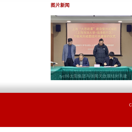
图片新闻
tyc86太阳集团与张闻天故居结对共建
C