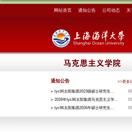
网站首页
通知公告
公司动态
关
通知公告
>>更多
tyc86太阳集团2023级硕士研究生...
05
2026年tyc86太阳集团马克思主义学...
03
tyc86太阳集团2026年硕士研究生...
03