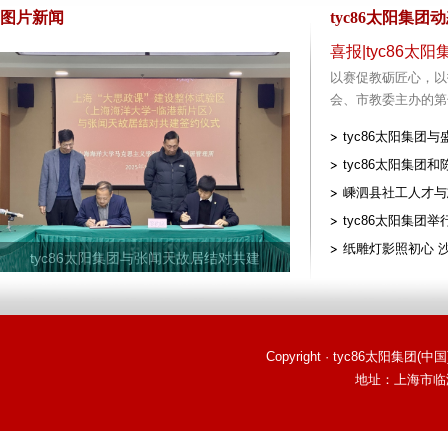
图片新闻
tyc86太阳集团
喜报|tyc86太
以赛促教砺匠心，以
会、市教委主办的第
tyc86太阳集团与
tyc86太阳集团
嵊泗县社工人才与
tyc86太阳集团举
纸雕灯影照初心 
tyc86太阳集团与张闻天故居结对共建
Copyright · tyc86太阳集团(
地址：上海市临