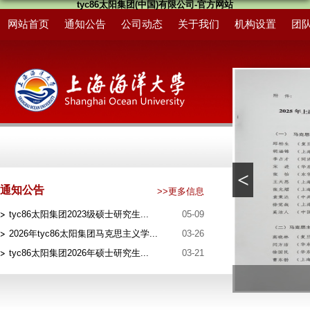
tyc86太阳集团(中国)有限公司-官方网站
网站首页
通知公告
公司动态
关于我们
机构设置
团
<
通知公告
>>更多信息
tyc86太阳集团2023级硕士研究生...
05-09
2026年tyc86太阳集团马克思主义学...
03-26
tyc86太阳集团2026年硕士研究生...
03-21