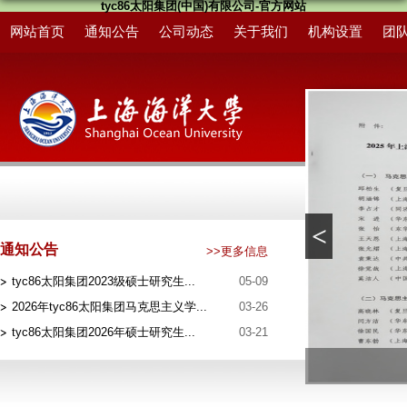
tyc86太阳集团(中国)有限公司-官方网站
网站首页
通知公告
公司动态
关于我们
机构设置
团
<
通知公告
>>更多信息
tyc86太阳集团2023级硕士研究生...
05-09
2026年tyc86太阳集团马克思主义学...
03-26
tyc86太阳集团2026年硕士研究生...
03-21