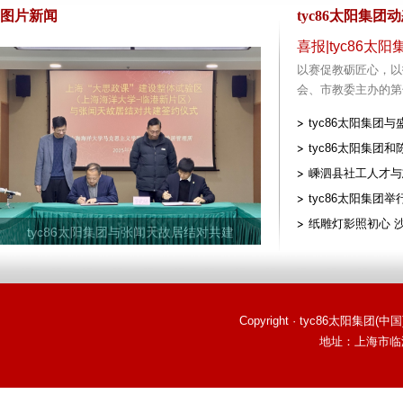
图片新闻
tyc86太阳集团
喜报|tyc86太
以赛促教砺匠心，以
会、市教委主办的第
tyc86太阳集团与
tyc86太阳集团
嵊泗县社工人才与
tyc86太阳集团举
纸雕灯影照初心 
tyc86太阳集团与张闻天故居结对共建
Copyright · tyc86太阳集团(
地址：上海市临