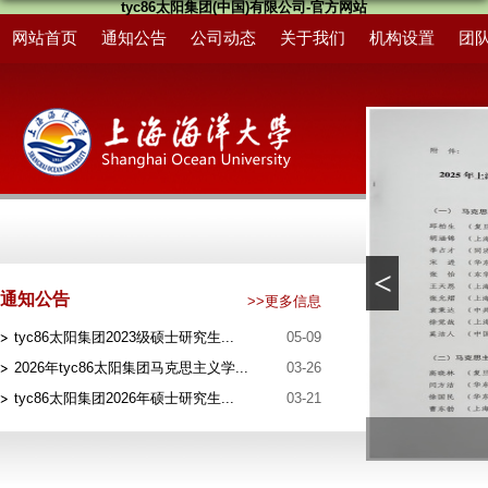
tyc86太阳集团(中国)有限公司-官方网站
网站首页
通知公告
公司动态
关于我们
机构设置
团
<
通知公告
>>更多信息
tyc86太阳集团2023级硕士研究生...
05-09
2026年tyc86太阳集团马克思主义学...
03-26
tyc86太阳集团2026年硕士研究生...
03-21