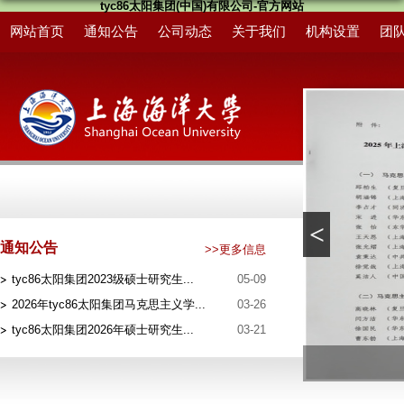
tyc86太阳集团(中国)有限公司-官方网站
网站首页
通知公告
公司动态
关于我们
机构设置
团
<
通知公告
>>更多信息
tyc86太阳集团2023级硕士研究生...
05-09
2026年tyc86太阳集团马克思主义学...
03-26
tyc86太阳集团2026年硕士研究生...
03-21