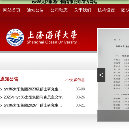
tyc86太阳集团(中国)有限公司-官方网站
网站首页
通知公告
公司动态
关于我们
机构设置
团
<
通知公告
>>更多信息
tyc86太阳集团2023级硕士研究生...
05-09
2026年tyc86太阳集团马克思主义学...
03-26
tyc86太阳集团2026年硕士研究生...
03-21