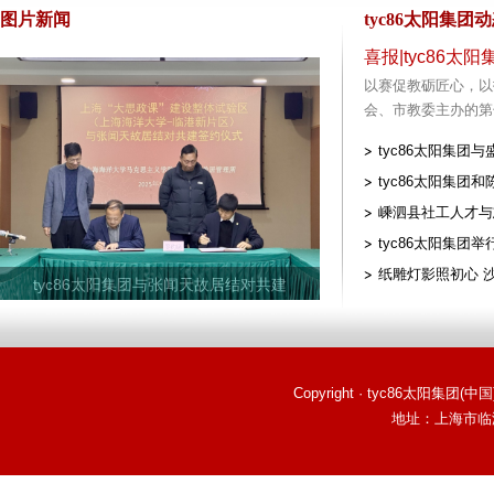
图片新闻
tyc86太阳集团
喜报|tyc86太
以赛促教砺匠心，以
会、市教委主办的第
tyc86太阳集团与
tyc86太阳集团
嵊泗县社工人才与
tyc86太阳集团举
纸雕灯影照初心 
tyc86太阳集团与张闻天故居结对共建
Copyright · tyc86太阳集团(
地址：上海市临