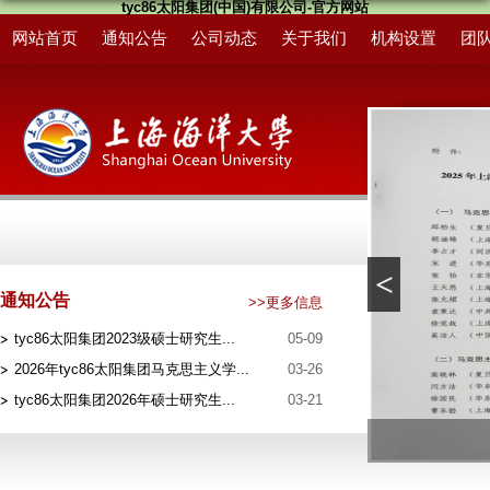
tyc86太阳集团(中国)有限公司-官方网站
网站首页
通知公告
公司动态
关于我们
机构设置
团
<
通知公告
>>更多信息
tyc86太阳集团2023级硕士研究生...
05-09
2026年tyc86太阳集团马克思主义学...
03-26
tyc86太阳集团2026年硕士研究生...
03-21