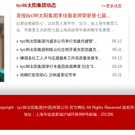
tyc86太阳集团动态
>>更多信息
喜报|tyc86太阳集团李佳薇老师荣获第七届...
以赛促教砺匠心，以技育人展芳华。近日，由上海市教育工
会、市教委主办的第七届上海高校青年教师教学竞赛暨...
tyc86太阳集团与盛东公司举行党建共建暨“...
05-12
tyc86太阳集团和陈云纪念馆开展支部党建共...
05-11
嵊泗县社工人才与志愿服务工作高质量发展专...
04-13
tyc86太阳集团举行专题思政观摩课 纪念“3...
03-19
纸雕灯影照初心 沙画凝香绽芳华
03-11
opyright · tyc86太阳集团(中国)有限公司-官方网站 All Rights Reserved 版权
地址：上海市临港新城沪城环路999号
邮编：201306