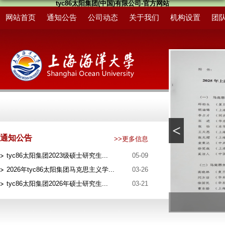
tyc86太阳集团(中国)有限公司-官方网站
网站首页
通知公告
公司动态
关于我们
机构设置
团
<
通知公告
>>更多信息
tyc86太阳集团2023级硕士研究生...
05-09
2026年tyc86太阳集团马克思主义学...
03-26
tyc86太阳集团2026年硕士研究生...
03-21