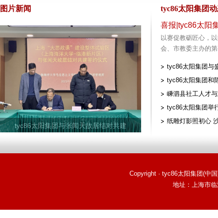
图片新闻
tyc86太阳集团
喜报|tyc86太
以赛促教砺匠心，以
会、市教委主办的第
tyc86太阳集团与
tyc86太阳集团
嵊泗县社工人才与
tyc86太阳集团举
纸雕灯影照初心 
tyc86太阳集团与张闻天故居结对共建
Copyright · tyc86太阳集团(
地址：上海市临