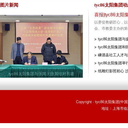
图片新闻
tyc86太阳集团
喜报|tyc86太
以赛促教砺匠心，以
会、市教委主办的第
tyc86太阳集团与
tyc86太阳集团
嵊泗县社工人才与
tyc86太阳集团举
纸雕灯影照初心 
tyc86太阳集团与张闻天故居结对共建
Copyright · tyc86太阳集团(
地址：上海市临