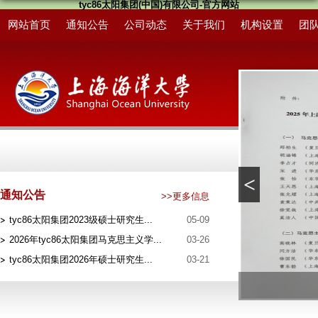
tyc86太阳集团(中国)有限公司-官方网站
网站首页
通知公告
公司动态
关于我们
机构设置
团
<
通知公告
>>更多信息
tyc86太阳集团2023级硕士研究生...
05-09
2026年tyc86太阳集团马克思主义学...
03-26
tyc86太阳集团2026年硕士研究生...
03-21