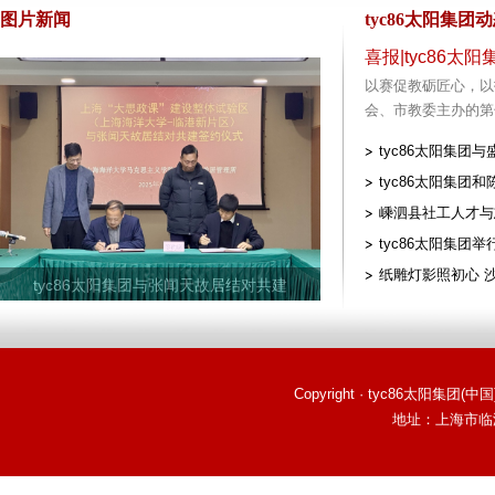
图片新闻
tyc86太阳集团
喜报|tyc86太
以赛促教砺匠心，以
会、市教委主办的第
tyc86太阳集团与
tyc86太阳集团
嵊泗县社工人才与
tyc86太阳集团举
纸雕灯影照初心 
tyc86太阳集团与张闻天故居结对共建
Copyright · tyc86太阳集团(
地址：上海市临