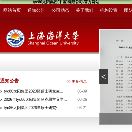
tyc86太阳集团(中国)有限公司-官方网站
网站首页
通知公告
公司动态
关于我们
机构设置
团
<
通知公告
>>更多信息
tyc86太阳集团2023级硕士研究生...
05-09
2026年tyc86太阳集团马克思主义学...
03-26
tyc86太阳集团2026年硕士研究生...
03-21