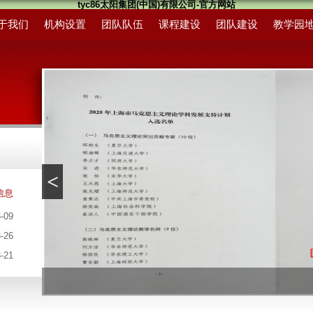
tyc86太阳集团(中国)有限公司-官方网站
于我们
机构设置
团队队伍
课程建设
团队建设
教学园
<
信息
-09
-26
-21