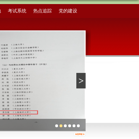
地
考试系统
热点追踪
党的建设
>