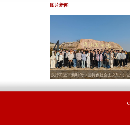
图片新闻
践行习近平新时代中国特色社会主义思想 推
本科思...
C