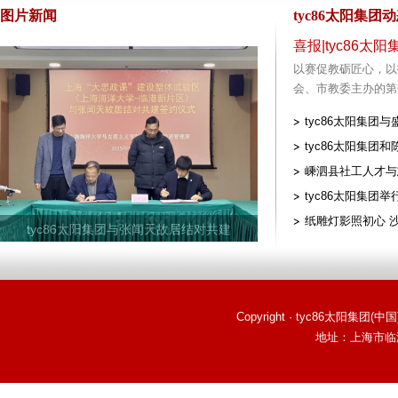
图片新闻
tyc86太阳集团
喜报|tyc86太
以赛促教砺匠心，以
会、市教委主办的第
tyc86太阳集团与
tyc86太阳集团
嵊泗县社工人才与
tyc86太阳集团举
纸雕灯影照初心 
tyc86太阳集团与张闻天故居结对共建
Copyright · tyc86太阳集团(
地址：上海市临