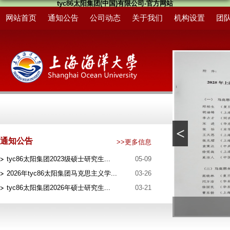
tyc86太阳集团(中国)有限公司-官方网站
网站首页
通知公告
公司动态
关于我们
机构设置
团
<
通知公告
>>更多信息
tyc86太阳集团2023级硕士研究生...
05-09
2026年tyc86太阳集团马克思主义学...
03-26
tyc86太阳集团2026年硕士研究生...
03-21