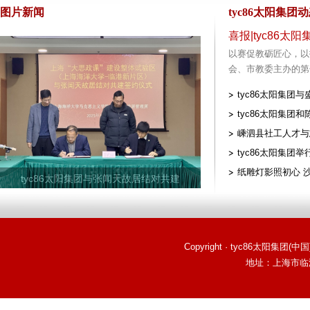
图片新闻
tyc86太阳集团
喜报|tyc86太
以赛促教砺匠心，以
会、市教委主办的第
tyc86太阳集团与
tyc86太阳集团
嵊泗县社工人才与
tyc86太阳集团举
纸雕灯影照初心 
tyc86太阳集团与张闻天故居结对共建
Copyright · tyc86太阳集团(
地址：上海市临