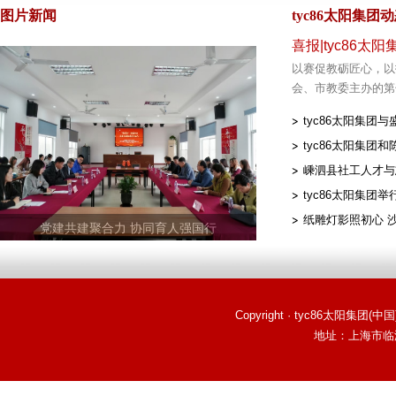
图片新闻
tyc86太阳集团
喜报|tyc86太
以赛促教砺匠心，以
会、市教委主办的第
tyc86太阳集团与
tyc86太阳集团
嵊泗县社工人才与
tyc86太阳集团举
纸雕灯影照初心 
党建共建聚合力 协同育人强国行
Copyright · tyc86太阳集团(
地址：上海市临