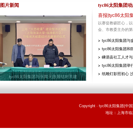
图片新闻
tyc86太阳集团
喜报|tyc86太
以赛促教砺匠心，以
会、市教委主办的第
tyc86太阳集团与
tyc86太阳集团
嵊泗县社工人才与
tyc86太阳集团举
纸雕灯影照初心 
tyc86太阳集团与张闻天故居结对共建
Copyright · tyc86太阳集团(
地址：上海市临