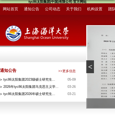
tyc86太阳集团(中国)有限公司-官方网站
网站首页
通知公告
公司动态
关于我们
机构设置
团
<
通知公告
>>更多信息
tyc86太阳集团2023级硕士研究生...
05-09
2026年tyc86太阳集团马克思主义学...
03-26
tyc86太阳集团2026年硕士研究生...
03-21