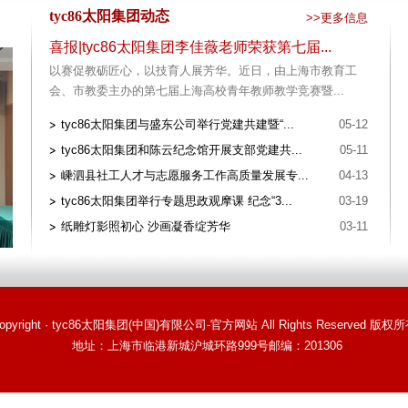
tyc86太阳集团动态
>>更多信息
喜报|tyc86太阳集团李佳薇老师荣获第七届...
以赛促教砺匠心，以技育人展芳华。近日，由上海市教育工
会、市教委主办的第七届上海高校青年教师教学竞赛暨...
tyc86太阳集团与盛东公司举行党建共建暨“...
05-12
tyc86太阳集团和陈云纪念馆开展支部党建共...
05-11
嵊泗县社工人才与志愿服务工作高质量发展专...
04-13
tyc86太阳集团举行专题思政观摩课 纪念“3...
03-19
纸雕灯影照初心 沙画凝香绽芳华
03-11
opyright · tyc86太阳集团(中国)有限公司-官方网站 All Rights Reserved 版权
地址：上海市临港新城沪城环路999号
邮编：201306