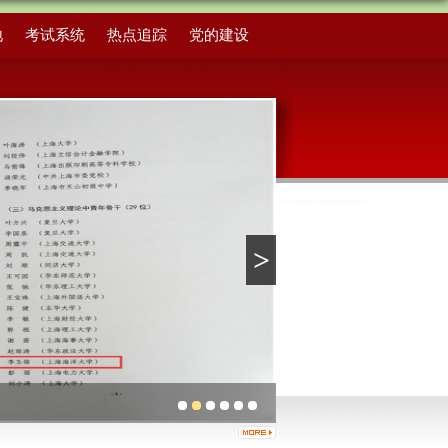
地
考试系统
热点追踪
党的建设
>