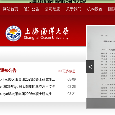
tyc86太阳集团(中国)有限公司-官方网站
网站首页
通知公告
公司动态
关于我们
机构设置
团
<
通知公告
>>更多信息
tyc86太阳集团2023级硕士研究生...
05-09
2026年tyc86太阳集团马克思主义学...
03-26
tyc86太阳集团2026年硕士研究生...
03-21