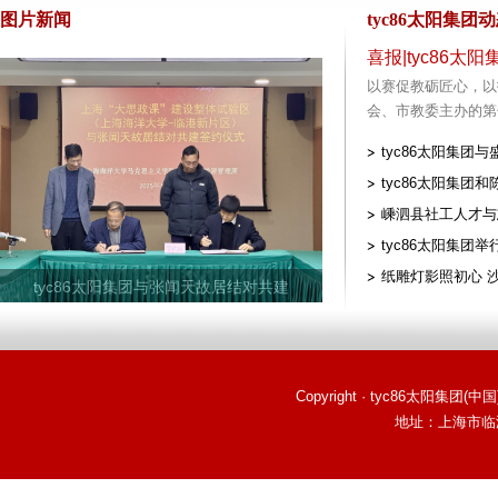
图片新闻
tyc86太阳集团
喜报|tyc86太
以赛促教砺匠心，以
会、市教委主办的第
tyc86太阳集团与
tyc86太阳集团
嵊泗县社工人才与
tyc86太阳集团举
纸雕灯影照初心 
tyc86太阳集团与张闻天故居结对共建
Copyright · tyc86太阳集团(
地址：上海市临