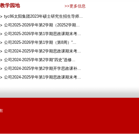
教学园地
>>更多信息
tyc86太阳集团2023年硕士研究生招生导师...
公司2025-2026学年第2学期（20252学期...
公司2025-2026学年第1学期思政课期末考...
公司2025-2026学年第1学期（第8周）“...
公司2024-2025学年第2学期思政课期末考...
公司2024-2025学年第2学期“四史”选修...
公司2024-2025学年第2学期开学思政课补...
公司2024-2025学年第1学期思政课期末考...
所有