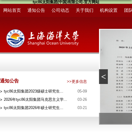
tyc86太阳集团(中国)有限公司-官方网站
网站首页
通知公告
公司动态
关于我们
机构设置
团
<
通知公告
>>更多信息
tyc86太阳集团2023级硕士研究生...
05-09
2026年tyc86太阳集团马克思主义学...
03-26
tyc86太阳集团2026年硕士研究生...
03-21