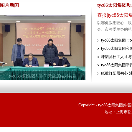
图片新闻
tyc86太阳集团
喜报|tyc86太
以赛促教砺匠心，以
会、市教委主办的第
tyc86太阳集团与
tyc86太阳集团
嵊泗县社工人才与
tyc86太阳集团举
纸雕灯影照初心 
践行习近平新时代中国特色社会主义思想 推进
本科思...
Copyright · tyc86太阳集团(
地址：上海市临